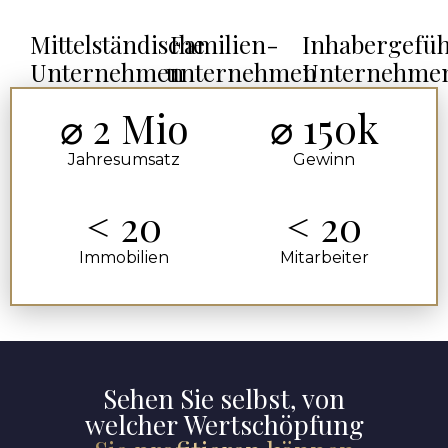
Mittelständische
Familien-
Inhabergefüh
Unternehmen
unternehmen
Unternehme
⌀ 2 Mio
⌀ 150k
Jahresumsatz
Gewinn
< 20
< 20
Immobilien
Mitarbeiter
Sehen Sie selbst, von
welcher Wertschöpfung